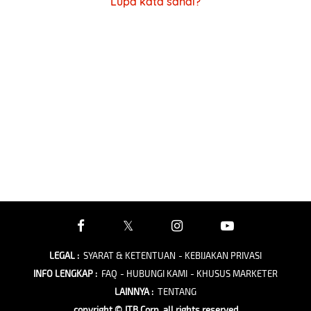
Lupa kata sandi?
LEGAL
:
SYARAT & KETENTUAN
- KEBIJAKAN PRIVASI
INFO LENGKAP
:
FAQ
- HUBUNGI KAMI
- KHUSUS MARKETER
LAINNYA
:
TENTANG
copyright © JTB Corp. all rights reserved