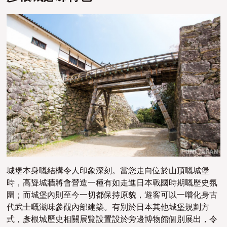
城堡本身嘅結構令人印象深刻。當您走向位於山頂嘅城堡
時，高聳城牆將會營造一種有如走進日本戰國時期嘅
歷史
氛
圍；而城堡內則至今一切都保持原貌，遊客可以一嚐化身古
代武士嘅滋味參觀內部建築。有別於日本其他城堡規劃方
式，彥根城歷史相關展覽設置設於旁邊博物館個別展出，令