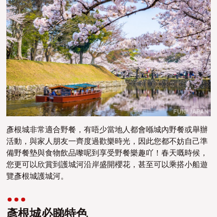
彥根城非常適合野餐，有唔少當地人都會喺城內
野餐或舉辦
活動，與家人朋友一齊度過歡樂時光，因此您都不妨自己準
備野餐墊與食物飲品嚟呢到享受野餐樂趣吖！春天嘅時候，
您更可以欣賞到護城河沿岸盛開櫻花，甚至可以乘
搭
小船遊
覽彥根城護城河。
彥根城必睇特色