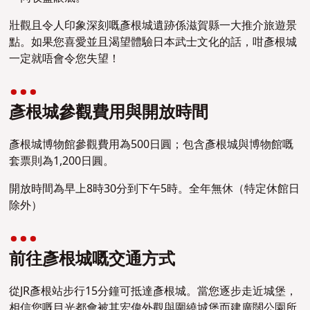
壯觀且令人印象深刻嘅彥根城遺跡係滋賀縣一大推介旅遊景
點。如果您喜愛並且渴望體驗日本武士文化的話，咁彥根城
一定就唔會令您失望！
彥根城參觀費用與開放時間
彥根城博物館參觀費用為500日圓；包含彥根城與博物館嘅
套票則為1,200日圓。
開放時間為早上8時30分到下午5時。全年無休（特定休館日
除外）
前往彥根城嘅交通方式
從JR彥根站步行15分鐘可抵達彥根城。當您逐步走近城堡，
相信您嘅目光都會被其宏偉外觀與圍繞城堡而建廣闊公園所