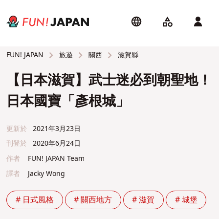
旅遊
關西
滋賀縣
FUN! JAPAN
【日本滋賀】武士迷必到朝聖地！
日本國寶「彥根城」
更新於
2021年3月23日
刊登於
2020年6月24日
作者
FUN! JAPAN Team
譯者
Jacky Wong
# 日式風格
# 關西地方
# 滋賀
# 城堡