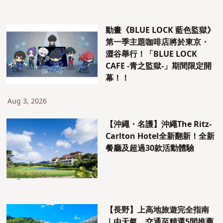
動畫《BLUE LOCK 藍色監獄》
第一季主題咖啡店將於東京・
澀谷舉行！「BLUE LOCK
CAFE -青之監獄-」期間限定開
幕！！
Aug 3, 2026
【沖繩・名護】沖繩The Ritz-
Carlton Hotel全新翻新！全新
餐廳及超過30款活動體驗
Aug 4, 2026
【長野】上高地旅遊完全指南
｜由天氣、交通至精選5間推薦