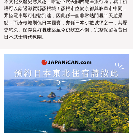
本文化及歷史感興趣，咁您下次去
關西地區旅行時，就千祈
唔可以錯過
滋賀縣彥根城！彥根市位於京都與岐阜市中間，
乘搭電車即可輕鬆到達，因此係一個非常熱門嘅半天遊景
點；而彥根城則係日本國寶，亦係日本少數城堡之一，其歷
史悠久、保存良好嘅建築至今仍屹立不倒，完整保留著昔日
日本武士時代氛圍。