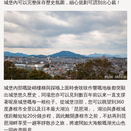
城堡內可以完整保存歷史氛圍，細心規劃可謂別出心裁！
城堡內部嘅陡峭樓梯與踩喺上面時會吱吱作響嘅地板都突顯
出城堡悠久歷史，同場您亦可以見到數百年前以來一直支撐
著呢座城堡嘅每一根柱子。從城堡頂部，您可以眺望到360
度彥根市全景以及日本最大湖泊「琵琶湖」。湖泊與彥根城
僅距離短短20分鐘步程，因此離開彥根市之前，不妨再到琵
琶湖畔享受一趟寧靜散步之旅，將
遼闊如大海般嘅湖光山色
一同收盡眼底。