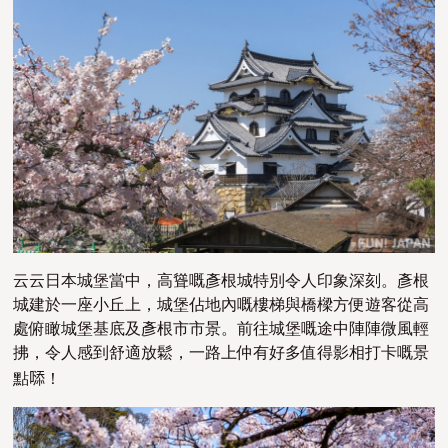
云云日本城堡當中，高聳嘅彥根城特別令人印象深刻。彥根
城建於一座小丘上，城堡佔地內嘅樓梯與橋樑方便遊客從高
處俯瞰城堡基底及彥根市市景。前往城堡嘅途中陣陣微風輕
拂，令人感到舒適放鬆，一路上仲有好多值得影相打卡嘅景
點
𠻹！