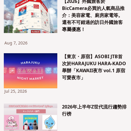
【2026】外國旅客於
BicCamera必買的人氣商品推
介：美容家電、廚房家電等。
還有不可錯過的訪日外國旅客
專屬優惠！
Aug 7, 2026
【東京・原宿】ASOBI JTB首
次於HARAJUKU HARA-KADO
舉辦「KAWAII夜市 vol.1 原宿
可愛夜市」
Jul 25, 2026
2026年上半年Z世代流行趨勢排
行榜