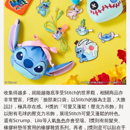
收集得越多，就能越徹底享受Stitch的世界觀，相關商品亦
非常豐富。F獎的「臉部束口袋」以Stitch的臉為主題，大膽
設計，極具存在感。H獎的「可愛又蓬鬆！壓克力吊飾」則
以附有毛球的壓克力吊飾，展現Stitch可愛又蓬鬆的特色。
還有Scrump、Lilo等人氣
角色
亦會登場。I獎則有前髮夾、
橡膠杯墊等實用的橡膠雜貨系列。再者，J獎則是可以貼在手