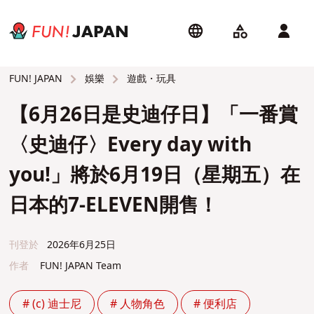
娛樂
遊戲・玩具
FUN! JAPAN
【6月26日是史迪仔日】「一番賞
〈史迪仔〉Every day with
you!」將於6月19日（星期五）在
日本的7-ELEVEN開售！
刊登於
2026年6月25日
作者
FUN! JAPAN Team
# (c) 迪士尼
# 人物角色
# 便利店