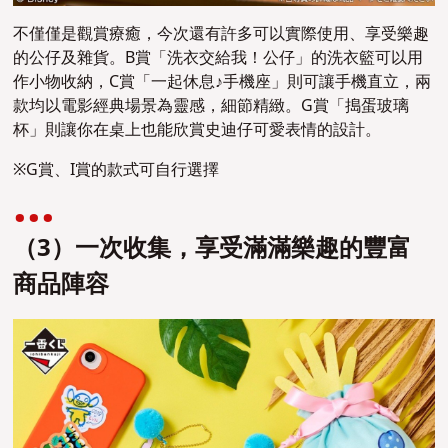
不僅僅是觀賞療癒，今次還有許多可以實際使用、享受樂趣
的公仔及雜貨。B賞「洗衣交給我！公仔」的洗衣籃可以用
作小物收納，C賞「一起休息♪手機座」則可讓手機直立，兩
款均以電影經典場景為靈感，細節精緻。G賞「搗蛋玻璃
杯」則讓你在桌上也能欣賞史迪仔可愛表情的設計。
※G賞、I賞的款式可自行選擇
（3）一次收集，享受滿滿樂趣的豐富
商品陣容