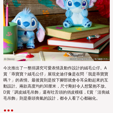
今次推出了一整排講究可愛表情及動作設計的絨毛公仔。A
賞「乖寶寶？絨毛公仔」展現史迪仔像是在問「我是乖寶寶
嗎？」的表情。最後賞則是按下腳部就會令耳朵動起來的互
動設計。兩款高度均約30厘米，尺寸剛好令人想緊抱不放。
D賞「調皮絨毛吊飾」還有吐舌頭的俏皮模樣，E賞「沮喪絨
毛吊飾」則是垂頭喪氣的設計，都令人看了心都融化。