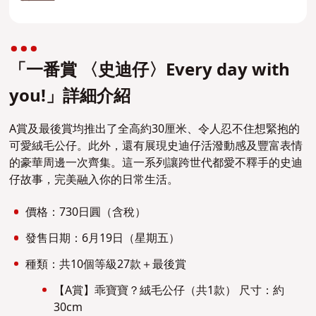
「一番賞 〈史迪仔〉Every day with
you!」詳細介紹
A賞及最後賞均推出了全高約30厘米、令人忍不住想緊抱的
可愛絨毛公仔。此外，還有展現史迪仔活潑動感及豐富表情
的豪華周邊一次齊集。這一系列讓跨世代都愛不釋手的史迪
仔故事，完美融入你的日常生活。
價格：730日圓（含稅）
發售日期：6月19日（星期五）
種類：共10個等級27款＋最後賞
【A賞】乖寶寶？絨毛公仔（共1款） 尺寸：約
30cm