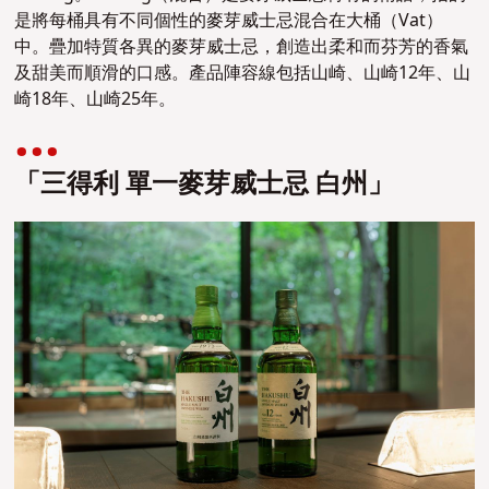
是將每桶具有不同個性的麥芽威士忌混合在大桶（Vat）
中。疊加特質各異的
麥芽威士忌
，創造出柔和而芬芳的香氣
及甜美而順滑的口感。產品陣容線包括山崎、山崎12年、山
崎18年、山崎25年。
「三得利 單一麥芽威士忌 白州」