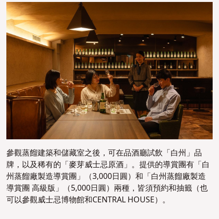
參觀蒸餾建築和儲藏室之後，可在品酒廳試飲「白州」品
牌，以及稀有的「麥芽威士忌原酒」。提供的導賞團有「白
州蒸餾廠製造導賞團」（3,000日圓）和「白州蒸餾廠製造
導賞團 高級版」（5,000日圓）兩種，皆須預約和抽籤（也
可以參觀威士忌博物館和CENTRAL HOUSE）。