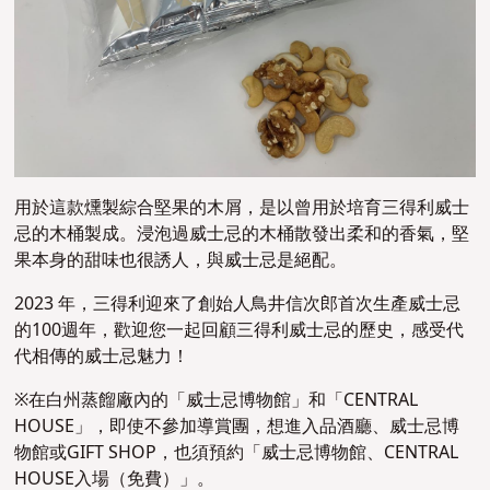
用於這款燻製綜合堅果的木屑，是以曾用於培育三得利威士
忌的木桶製成。浸泡過威士忌的木桶散發出柔和的香氣，堅
果本身的甜味也很誘人，與威士忌是絕配。
2023 年，三得利迎來了創始人鳥井信次郎首次生產威士忌
的100週年，歡迎您一起回顧三得利威士忌的歷史，感受代
代相傳的威士忌魅力！
※
在白州蒸餾廠內的「威士忌博物館」和「CENTRAL
HOUSE」，即使不參加
導賞團
，想進入品酒廳、威士忌博
物館或
GIFT SHOP
，也須預約「威士忌博物館、CENTRAL
HOUSE入場（免費）」。