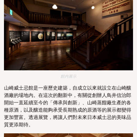
館内展示
山崎威士忌館
是一座歷史建築，自成立以來就設立在山崎釀
酒廠的場地內。
在這次的翻新中，
有關
從
創辦人
鳥井信治郎
開始
一直延續至今的「傳承與創新」
、
山崎蒸餾廠生產的各
種原酒，以及釀造能夠承受長期熟成的原酒等的展示都變得
更加豐富。透過展覽，將讓
人們對未來日本威士忌的美味品
質更添期待。