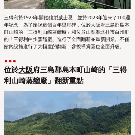
三得利於1923年開始釀製威士忌，並於2023年迎來了100週
年紀念。為了慶祝這個百年里程碑，位於
大阪
府三島郡島本
町山崎的「三得利山崎蒸餾廠」和位於
山梨
縣北杜市白州町
的「三得利白州蒸餾廠」進行了全面翻新並重新開業。不僅
館內設施進行了大幅度的翻新，參觀
導賞團
也全面升級。
位於
大阪
府三島郡島本町山崎的「三得
利山崎蒸餾廠」翻新重點