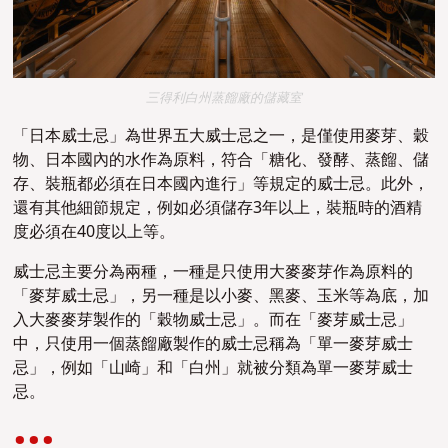
三得利白州蒸餾廠的儲藏室
「日本威士忌」
為世界五大威士忌之一
，是
僅使用麥芽、穀
物、日本國內的水作為原料，符合「糖化、發酵、蒸餾、儲
存、裝瓶都必須在日本國內進行」等規定的威士忌。此外，
還有其他細節規定，例如必須儲存3年以上，裝瓶時的酒精
度必須在40度以上等
。
威士忌主要分為兩種，一種是只使用大麥麥芽作為原料的
「麥芽威士忌」，另一種是以小麥、黑麥、玉米等為底，加
入大麥麥芽製作的「穀物威士忌」。而在「麥芽威士忌」
中，只使用一個蒸餾廠製作的威士忌稱為「單一麥芽威士
忌」，例如「山崎」和「白州」就被分類為單一麥芽威士
忌。