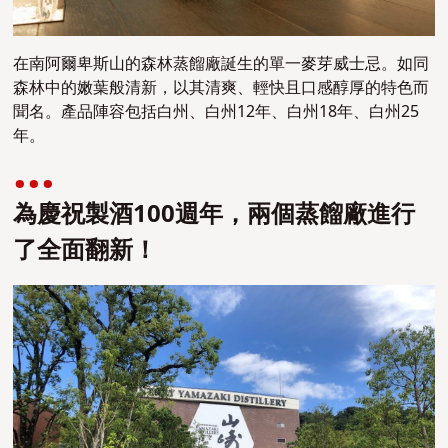
在南阿爾卑斯山的森林蒸餾廠誕生的單一麥芽威士忌。如同
森林中的嫩葉般清新，以其清爽、輕快且口感醇厚的特色而
聞名。產品陣容包括白州、白州12年、白州18年、白州25
年。
為慶祝製酒100週年，兩個蒸餾廠進行
了全面翻新！