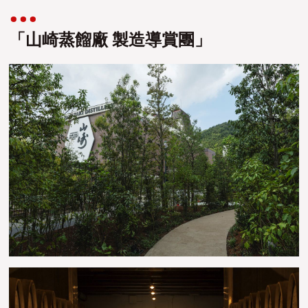
「山崎蒸餾廠 製造導賞團」