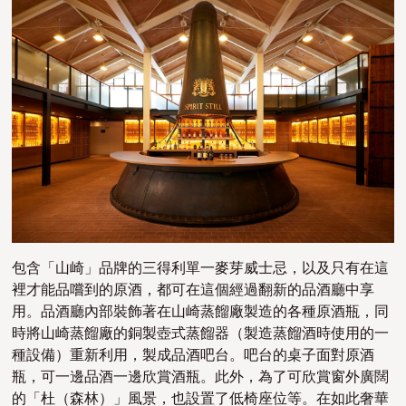
包含「山崎」品牌的三得利單一麥芽威士忌，以及只有在這
裡才能品嚐到的原酒，都可在這個經過翻新的品酒廳中享
用。品酒廳內部裝飾著在山崎蒸餾廠製造的各種原酒瓶，同
時將山崎蒸餾廠的銅製壺式蒸餾器（製造蒸餾酒時使用的一
種設備）重新利用，製成品酒吧台。吧台的桌子面對原酒
瓶，可一邊品酒一邊欣賞酒瓶。此外，為了可欣賞窗外廣闊
的「杜（森林）」風景，也設置了低椅座位等。在如此奢華