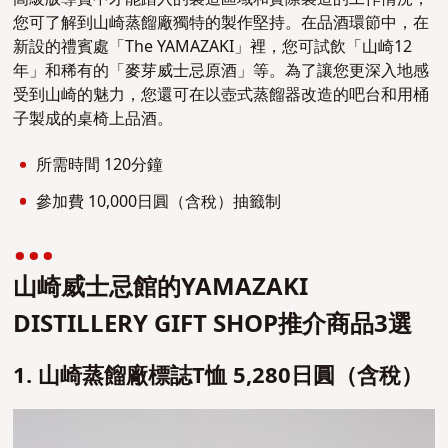
您可了解到山崎蒸餾廠獨特的製作堅持。在品酒環節中，
在
新設的禮賓處「The YAMAZAKI」裡
，
您可試飲「山崎12
年」和稀有的「麥芽威士忌原酒」等。為了讓您更深入地感
受到山崎的魅力，您還可在以
壺式蒸餾器改造
的吧台和用桶
子製成的桌椅上品酒。
所需時間 120分鐘
參加費 10,000日圓（含稅）抽籤制
山崎威士忌館的YAMAZAKI
DISTILLERY GIFT SHOP推介商品3選
1. 山崎蒸餾廠標誌T恤 5,280日圓（含稅）