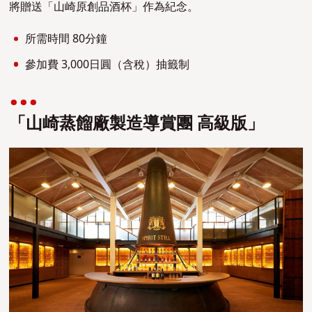
將贈送「山崎原創品酒杯」作為紀念。
所需時間 80分鐘
參加費 3,000日圓（含稅）抽籤制
「山崎蒸餾廠製造導賞團 高級版」