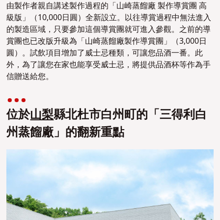
由製作者親自講述製作過程的「山崎蒸餾廠 製作導賞團 高
級版」（10,000日圓）全新設立。以往導賞過程中無法進入
的製造區域，只要參加這個導賞團就可進入參觀。之前的導
賞團也已改版升級為「山崎蒸餾廠製作導賞團」（3,000日
圓）。試飲項目增加了威士忌種類，可讓您品酒一番。此
外，為了讓您在家也能享受威士忌，將提供品酒杯等作為手
信贈送給您。
位於
山梨
縣北杜市白州町的「三得利白
州蒸餾廠」的翻新重點