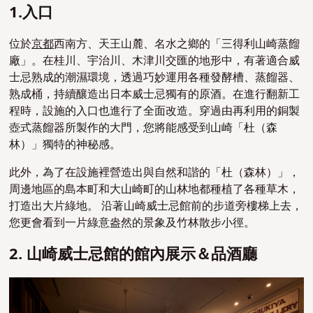
1.入口
位於
京都
西南方、天王山麓、名水之鄉的「三得利山崎蒸餾
廠」。在桂川、宇治川、木津川交匯的地形中，有著適合威
士忌熟成的潮濕環境，透過巧妙運用各種發酵槽、蒸餾器、
熟成桶，持續釀造出日本威士忌獨有的原酒。在進行翻新工
程時，設施的入口也進行了全面改造。穿過由再
利用的銅製
壺式蒸餾器
所製作的大門，您將能感受到山崎「杜（森
林）」獨特的神秘感。
此外，為了在設施裡營造出與自然和諧的「杜（森林）」，
周邊地區的島本町和大山崎町的山林地都種植了各種草木，
打造出大片綠地。 沿著山崎威士忌館前的步道旁樓梯上去，
您更會看到一片綠意盎然的景象及竹林散步小徑。
2. 山崎威士忌館的館內展示＆品酒廳