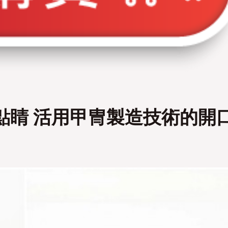
否
否
點睛 活用甲冑製造技術的開