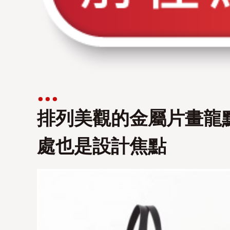
排列美觀的金屬片畫龍
處也是設計焦點