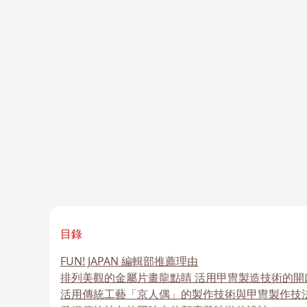
目錄
FUN! JAPAN 編輯部推薦理由
排列美觀的金屬片畫龍點睛 活用甲冑製造技術的開
活用傳統工藝「京人偶」的製作技術與甲冑製作技