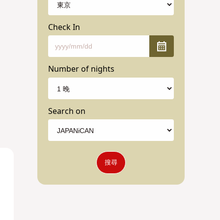
Check In
Number of nights
Search on
搜尋