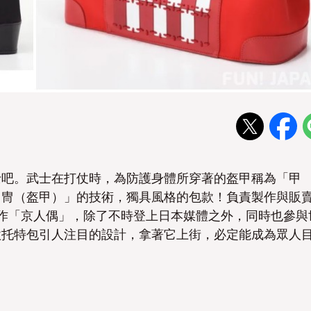
士吧。武士在打仗時，為防護身體所穿著的盔甲稱為「甲
甲冑（盔甲）」的技術，獨具風格的包款！負責製作與販
力於製作「京人偶」，除了不時登上日本媒體之外，同時也參與
款托特包引人注目的設計，拿著它上街，必定能成為眾人