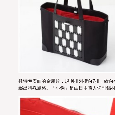
托特包表面的金屬片，規則排列橫向7排，縱向
綴出特殊風格。「小鉤」是由日本職人切削鋁