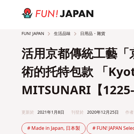
生活品味
日用品・雜貨
FUN! JAPAN
活用京都傳統工藝「
術的托特包款 「Kyot
MITSUNARI【1225
更新於
2021年1月8日
刊登於
2020年12月25日
作者
# Made in Japan, 日本製
# FUN! JAPAN Sele