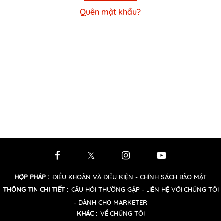
Quên mật khẩu?
HỢP PHÁP
:
ĐIỀU KHOẢN VÀ ĐIỀU KIỆN
- CHÍNH SÁCH BẢO MẬT
THÔNG TIN CHI TIẾT
:
CÂU HỎI THƯỜNG GẶP
- LIÊN HỆ VỚI CHÚNG TÔI
- DÀNH CHO MARKETER
KHÁC
:
VỀ CHÚNG TÔI