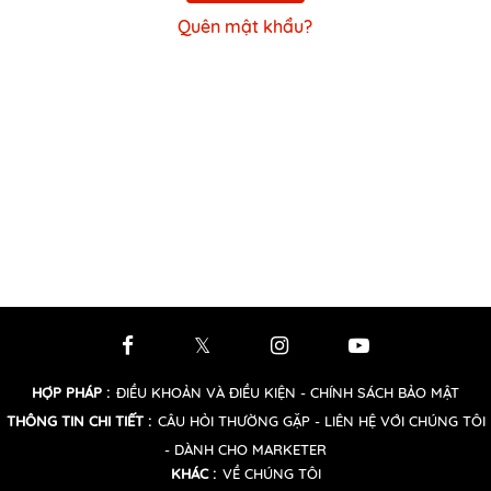
Quên mật khẩu?
HỢP PHÁP
:
ĐIỀU KHOẢN VÀ ĐIỀU KIỆN
- CHÍNH SÁCH BẢO MẬT
THÔNG TIN CHI TIẾT
:
CÂU HỎI THƯỜNG GẶP
- LIÊN HỆ VỚI CHÚNG TÔI
- DÀNH CHO MARKETER
KHÁC
:
VỀ CHÚNG TÔI