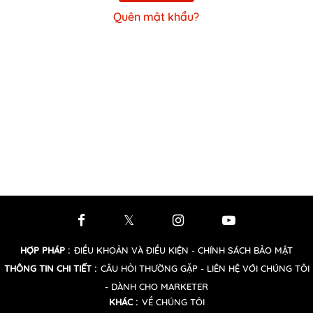
Quên mật khẩu?
HỢP PHÁP
:
ĐIỀU KHOẢN VÀ ĐIỀU KIỆN
- CHÍNH SÁCH BẢO MẬT
THÔNG TIN CHI TIẾT
:
CÂU HỎI THƯỜNG GẶP
- LIÊN HỆ VỚI CHÚNG TÔI
- DÀNH CHO MARKETER
KHÁC
:
VỀ CHÚNG TÔI