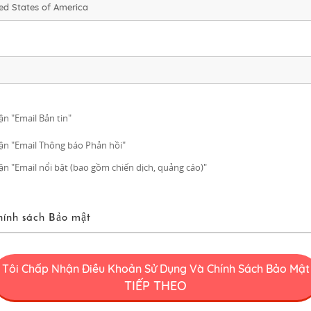
n "Email Bản tin"
n "Email Thông báo Phản hồi"
n "Email nổi bật (bao gồm chiến dịch, quảng cáo)"
hính sách Bảo mật
 Dụng FUN! JAPAN
Tôi Chấp Nhận Điều Khoản Sử Dụng Và Chính Sách Bảo Mật
 là một dự án (“Dự Án FUN! JAPAN”) cung cấp các dịch vụ bao gồm hoạt độ
TIẾP THEO
n tên miền web [․] có thể sửa đổi hoặc thay đổi vì bất kỳ lý do nào sau n
rên Trang Web (bao gồm nhưng không giới hạn việc cung cấp thông tin và t