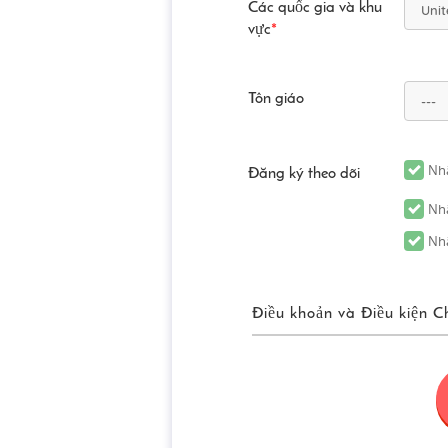
Các quốc gia và khu
vực
*
Tôn giáo
Nhậ
Đăng ký theo dõi
Nhậ
Nhậ
Điều khoản và Điều kiện C
Điều Khoản Sử
“FUN! JAPAN” có nghĩa chung
(bao gồm nhưng không giới hạ
các dịch vụ được cung cấp t