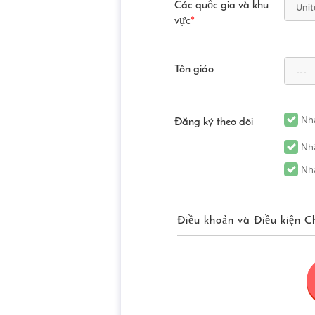
Các quốc gia và khu
vực
*
Tôn giáo
Nhậ
Đăng ký theo dõi
Nhậ
Nhậ
Điều khoản và Điều kiện C
Điều Khoản Sử
“FUN! JAPAN” có nghĩa chung
(bao gồm nhưng không giới hạ
các dịch vụ được cung cấp t