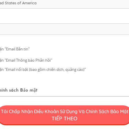
n "Email Bản tin"
n "Email Thông báo Phản hồi"
n "Email nổi bật (bao gồm chiến dịch, quảng cáo)"
hính sách Bảo mật
 Dụng FUN! JAPAN
Tôi Chấp Nhận Điều Khoản Sử Dụng Và Chính Sách Bảo Mật
 là một dự án (“Dự Án FUN! JAPAN”) cung cấp các dịch vụ bao gồm hoạt độ
TIẾP THEO
n tên miền web [․] có thể sửa đổi hoặc thay đổi vì bất kỳ lý do nào sau n
rên Trang Web (bao gồm nhưng không giới hạn việc cung cấp thông tin và t