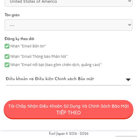
Tôn giáo
Đăng ký theo dõi
Nhận "Email Bản tin"
Nhận "Email Thông báo Phản hồi"
Nhận "Email nổi bật (bao gồm chiến dịch, quảng cáo)"
Điều khoản và Điều kiện Chính sách Bảo mật
Điều Khoản Sử Dụng FUN!
JAPAN
Tôi Chấp Nhận Điều Khoản Sử Dụng Và Chính Sách Bảo Mật
TIẾP THEO
“FUN! JAPAN” có nghĩa chung là một dự án (“Dự Án FUN! JAPAN”)
cung cấp các dịch vụ bao gồm hoạt động của trang web FUN!
JAPAN (bao gồm nhưng không giới hạn tên miền web [․] có thể
sửa đổi hoặc thay đổi vì bất kỳ lý do nào sau này) (“Trang Web”),
Fun! Japan © 2016 - 2026