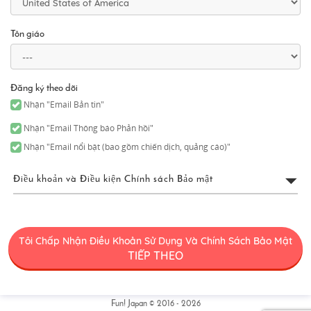
Tôn giáo
Đăng ký theo dõi
Nhận "Email Bản tin"
Nhận "Email Thông báo Phản hồi"
Nhận "Email nổi bật (bao gồm chiến dịch, quảng cáo)"
Điều khoản và Điều kiện Chính sách Bảo mật
Điều Khoản Sử Dụng FUN!
JAPAN
Tôi Chấp Nhận Điều Khoản Sử Dụng Và Chính Sách Bảo Mật
TIẾP THEO
“FUN! JAPAN” có nghĩa chung là một dự án (“Dự Án FUN! JAPAN”)
cung cấp các dịch vụ bao gồm hoạt động của trang web FUN!
JAPAN (bao gồm nhưng không giới hạn tên miền web [․] có thể
sửa đổi hoặc thay đổi vì bất kỳ lý do nào sau này) (“Trang Web”),
Fun! Japan © 2016 - 2026