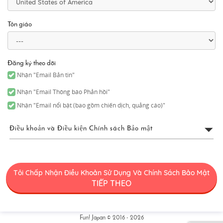
Tôn giáo
Đăng ký theo dõi
Nhận "Email Bản tin"
Nhận "Email Thông báo Phản hồi"
Nhận "Email nổi bật (bao gồm chiến dịch, quảng cáo)"
Điều khoản và Điều kiện Chính sách Bảo mật
Điều Khoản Sử Dụng FUN!
JAPAN
Tôi Chấp Nhận Điều Khoản Sử Dụng Và Chính Sách Bảo Mật
TIẾP THEO
“FUN! JAPAN” có nghĩa chung là một dự án (“Dự Án FUN! JAPAN”)
cung cấp các dịch vụ bao gồm hoạt động của trang web FUN!
JAPAN (bao gồm nhưng không giới hạn tên miền web [․] có thể
sửa đổi hoặc thay đổi vì bất kỳ lý do nào sau này) (“Trang Web”),
Fun! Japan © 2016 - 2026