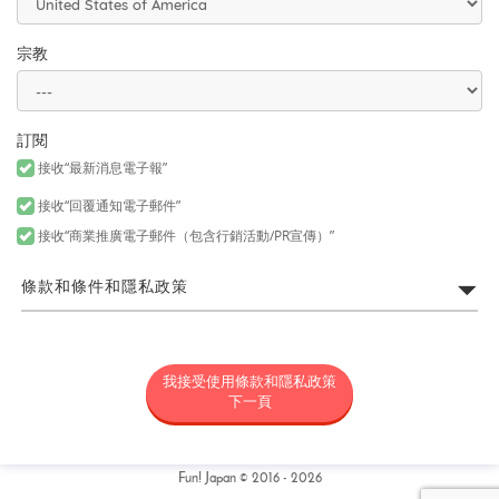
宗教
訂閱
接收“最新消息電子報”
接收“回覆通知電子郵件”
接收“商業推廣電子郵件（包含行銷活動/PR宣傳）”
條款和條件和隱私政策
FUN! JAPAN網站利用規約
我接受使用條款和隱私政策
所謂「FUN! JAPAN」是以藉由將日本商品或服務介紹給各位亞洲消
費者，令各位對日本產生興趣為目的，為營運FUN! JAPAN網站（包
下一頁
括但不限於以fun-japan.jp/tw為網域之網站。以下簡稱「本網
站」，包含如無論任何理由新增網域或内容，或為其他變更時，新
增或變更後之網站。）以及提供本網站上所提供之服務（包括但不
限資料提供以及社群媒體。）或提供其他相關服務之專案統稱（以
Fun! Japan © 2016 - 2026