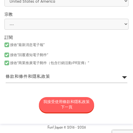
宗教
訂閱
接收“最新消息電子報”
接收“回覆通知電子郵件”
接收“商業推廣電子郵件（包含行銷活動/PR宣傳）”
條款和條件和隱私政策
FUN! JAPAN網站利用規約
我接受使用條款和隱私政策
所謂「FUN! JAPAN」是以藉由將日本商品或服務介紹給各位亞洲消
費者，令各位對日本產生興趣為目的，為營運FUN! JAPAN網站（包
下一頁
括但不限於以fun-japan.jp/tw為網域之網站。以下簡稱「本網
站」，包含如無論任何理由新增網域或内容，或為其他變更時，新
增或變更後之網站。）以及提供本網站上所提供之服務（包括但不
限資料提供以及社群媒體。）或提供其他相關服務之專案統稱（以
Fun! Japan © 2016 - 2026