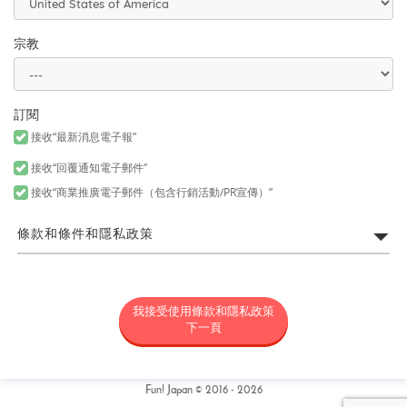
宗教
訂閱
接收“最新消息電子報”
接收“回覆通知電子郵件”
接收“商業推廣電子郵件（包含行銷活動/PR宣傳）”
條款和條件和隱私政策
FUN! JAPAN網站利用規約
我接受使用條款和隱私政策
所謂「FUN! JAPAN」是以藉由將日本商品或服務介紹給各位亞洲消
費者，令各位對日本產生興趣為目的，為營運FUN! JAPAN網站（包
下一頁
括但不限於以fun-japan.jp/tw為網域之網站。以下簡稱「本網
站」，包含如無論任何理由新增網域或内容，或為其他變更時，新
增或變更後之網站。）以及提供本網站上所提供之服務（包括但不
限資料提供以及社群媒體。）或提供其他相關服務之專案統稱（以
Fun! Japan © 2016 - 2026