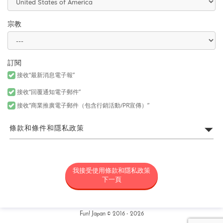
宗教
訂閱
接收“最新消息電子報”
接收“回覆通知電子郵件”
接收“商業推廣電子郵件（包含行銷活動/PR宣傳）”
條款和條件和隱私政策
FUN! JAPAN網站利用規約
我接受使用條款和隱私政策
所謂「FUN! JAPAN」是以藉由將日本商品或服務介紹給各位亞洲消
費者，令各位對日本產生興趣為目的，為營運FUN! JAPAN網站（包
下一頁
括但不限於以fun-japan.jp/tw為網域之網站。以下簡稱「本網
站」，包含如無論任何理由新增網域或内容，或為其他變更時，新
增或變更後之網站。）以及提供本網站上所提供之服務（包括但不
限資料提供以及社群媒體。）或提供其他相關服務之專案統稱（以
Fun! Japan © 2016 - 2026