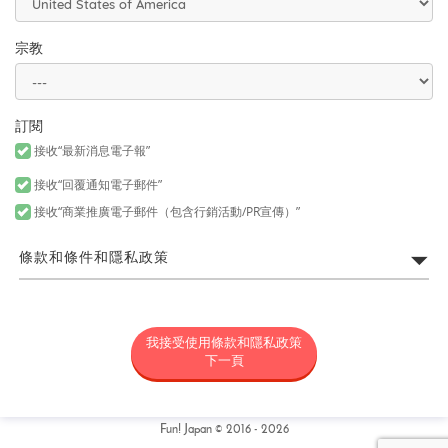
宗教
訂閱
接收“最新消息電子報”
接收“回覆通知電子郵件”
接收“商業推廣電子郵件（包含行銷活動/PR宣傳）”
條款和條件和隱私政策
FUN! JAPAN網站利用規約
我接受使用條款和隱私政策
所謂「FUN! JAPAN」是以藉由將日本商品或服務介紹給各位亞洲消
費者，令各位對日本產生興趣為目的，為營運FUN! JAPAN網站（包
下一頁
括但不限於以fun-japan.jp/tw為網域之網站。以下簡稱「本網
站」，包含如無論任何理由新增網域或内容，或為其他變更時，新
增或變更後之網站。）以及提供本網站上所提供之服務（包括但不
限資料提供以及社群媒體。）或提供其他相關服務之專案統稱（以
Fun! Japan © 2016 - 2026