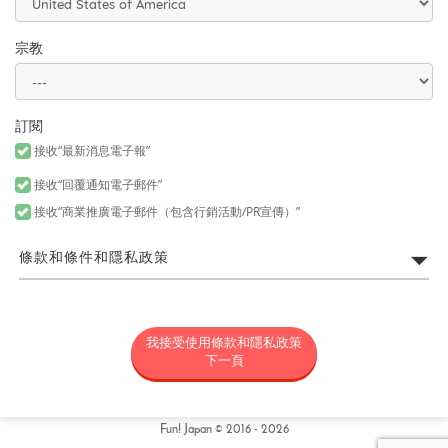
宗教
訂閱
接收“最新消息電子報”
接收“回覆通知電子郵件”
接收“商業推廣電子郵件（包含行銷活動/PR宣傳）”
條款和條件和隱私政策
FUN! JAPAN網站利用規約
我接受使用條款和隱私政策
所謂「FUN! JAPAN」是以藉由將日本商品或服務介紹給各位亞洲消
費者，令各位對日本產生興趣為目的，為營運FUN! JAPAN網站（包
下一頁
括但不限於以fun-japan.jp/tw為網域之網站。以下簡稱「本網
站」，包含如無論任何理由新增網域或内容，或為其他變更時，新
增或變更後之網站。）以及提供本網站上所提供之服務（包括但不
限資料提供以及社群媒體。）或提供其他相關服務之專案統稱（以
Fun! Japan © 2016 - 2026