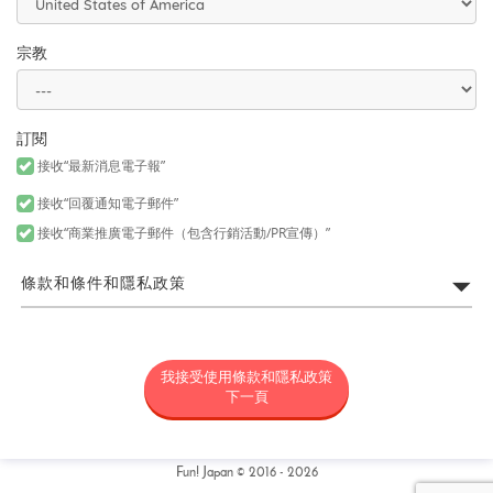
宗教
訂閱
接收“最新消息電子報”
接收“回覆通知電子郵件”
接收“商業推廣電子郵件（包含行銷活動/PR宣傳）”
條款和條件和隱私政策
FUN! JAPAN網站利用規約
我接受使用條款和隱私政策
所謂「FUN! JAPAN」是以藉由將日本商品或服務介紹給各位亞洲消
費者，令各位對日本產生興趣為目的，為營運FUN! JAPAN網站（包
下一頁
括但不限於以fun-japan.jp/tw為網域之網站。以下簡稱「本網
站」，包含如無論任何理由新增網域或内容，或為其他變更時，新
增或變更後之網站。）以及提供本網站上所提供之服務（包括但不
限資料提供以及社群媒體。）或提供其他相關服務之專案統稱（以
Fun! Japan © 2016 - 2026