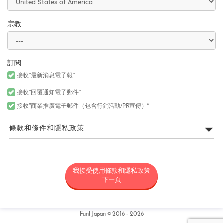
宗教
訂閱
接收“最新消息電子報”
接收“回覆通知電子郵件”
接收“商業推廣電子郵件（包含行銷活動/PR宣傳）”
條款和條件和隱私政策
FUN! JAPAN網站利用規約
我接受使用條款和隱私政策
所謂「FUN! JAPAN」是以藉由將日本商品或服務介紹給各位亞洲消
費者，令各位對日本產生興趣為目的，為營運FUN! JAPAN網站（包
下一頁
括但不限於以fun-japan.jp/tw為網域之網站。以下簡稱「本網
站」，包含如無論任何理由新增網域或内容，或為其他變更時，新
增或變更後之網站。）以及提供本網站上所提供之服務（包括但不
限資料提供以及社群媒體。）或提供其他相關服務之專案統稱（以
Fun! Japan © 2016 - 2026