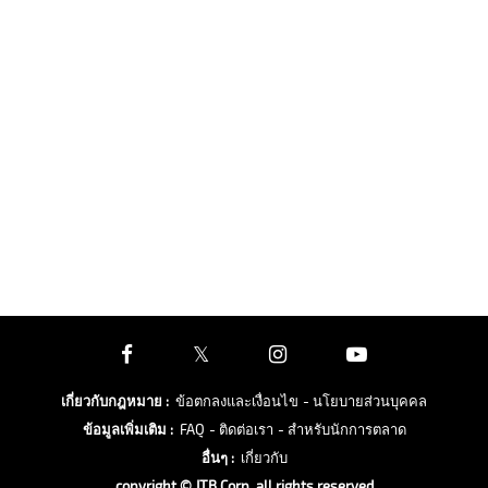
เกี่ยวกับกฎหมาย
:
ข้อตกลงและเงื่อนไข
- นโยบายส่วนบุคคล
ข้อมูลเพิ่มเติม
:
FAQ
- ติดต่อเรา
- สำหรับนักการตลาด
อื่นๆ
:
เกี่ยวกับ
copyright © JTB Corp. all rights reserved