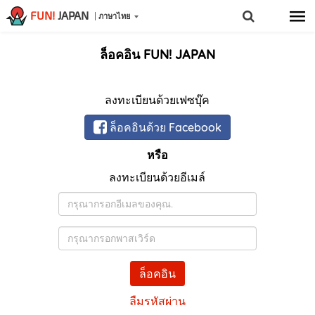
FUN!
JAPAN
ภาษาไทย
ล็อคอิน FUN! JAPAN
ลงทะเบียนด้วยเฟซบุ๊ค
ล็อคอินด้วย Facebook
หรือ
ลงทะเบียนด้วยอีเมล์
E-
Mail
รหัส
ผ่าน
ล็อคอิน
ลืมรหัสผ่าน