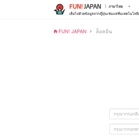
FUN!
JAPAN
ภาษาไทย
เต็มไปด้วยข้อมูลจากญี่ปุ่นเช่นแฟชั่นเทคโนโลย
FUN! JAPAN
ล็อคอิน