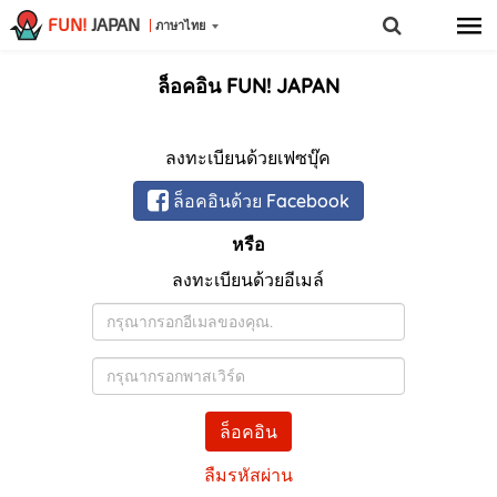
FUN!
JAPAN
ภาษาไทย
ล็อคอิน FUN! JAPAN
ลงทะเบียนด้วยเฟซบุ๊ค
ล็อคอินด้วย Facebook
หรือ
ลงทะเบียนด้วยอีเมล์
E-
Mail
รหัส
ผ่าน
ล็อคอิน
ลืมรหัสผ่าน