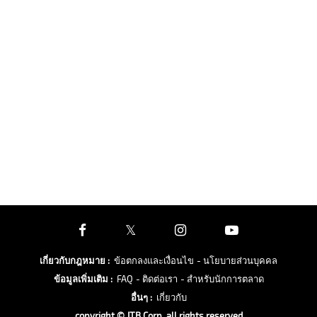
เกี่ยวกับกฎหมาย
:
ข้อตกลงและเงื่อนไข
- นโยบายส่วนบุคคล
ข้อมูลเพิ่มเติม
:
FAQ
- ติดต่อเรา
- สำหรับนักการตลาด
อื่นๆ
:
เกี่ยวกับ
copyright © JTB Corp. all rights reserved