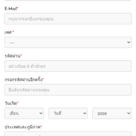
E-Mail
*
เพศ
*
รหัสผ่าน
*
กรอกรหัสผ่านอีกครั้ง
*
วันเกิด
*
ประเทศและภูมิภาค
*