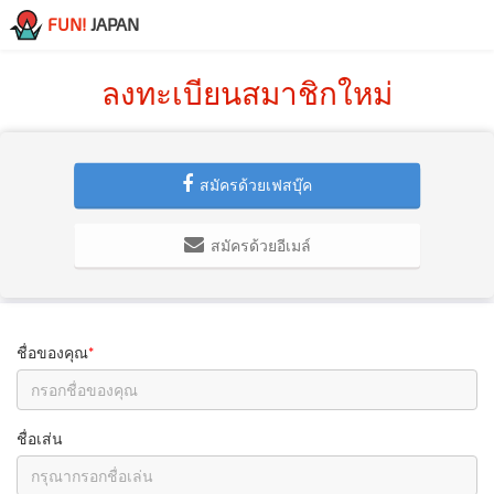
FUN!
JAPAN
ลงทะเบียนสมาชิกใหม่
สมัครด้วยเฟสบุ๊ค
สมัครด้วยอีเมล์
ชื่อของคุณ
*
ชื่อเส่น