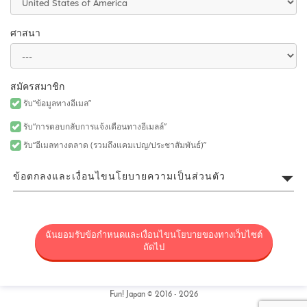
ศาสนา
สมัครสมาชิก
รับ“ข้อมูลทางอีเมล”
รับ“การตอบกลับการแจ้งเตือนทางอีเมลล์”
รับ“อีเมลทางตลาด (รวมถึงแคมเปญ/ประชาสัมพันธ์)”
ข้อตกลงและเงื่อนไขนโยบายความเป็นส่วนตัว
ข้อตกลงการใช้บริการของ FUN!
JAPAN
ฉันยอมรับข้อกำหนดและเงื่อนไขนโยบายของทางเว็บไซต์
ถัดไป
FUN! JAPAN หมายความโดยรวมถึงโครงการ (โครงการ FUN! JAPAN)
ที่เสนอสินค้าและบริการผ่านช่องทางที่มีความหลากหลาย รวมถึง
เว็บไซต์นี้ (รวมถึง แต่ไม่จำกัดเพียงเฉพาะ โดเมนของเว็บ fun-
japan.jp/th – ซึ่งเรียกว่า “เว็บไซต์” ซึ่งภายหลังอาจมีการแก้ไขหรือ
Fun! Japan © 2016 - 2026