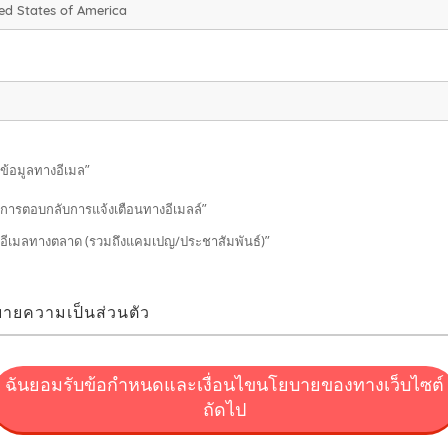
“ข้อมูลทางอีเมล”
“การตอบกลับการแจ้งเตือนทางอีเมลล์”
“อีเมลทางตลาด (รวมถึงแคมเปญ/ประชาสัมพันธ์)”
ายความเป็นส่วนตัว
บริการของ FUN! JAPAN
ฉันยอมรับข้อกำหนดและเงื่อนไขนโยบายของทางเว็บไซต์
ึงโครงการ (โครงการ FUN! JAPAN) ที่เสนอสินค้าและบริการผ่านช่องทางที่มีค
ถัดไป
ฉพาะ โดเมนของเว็บ fun-japan.jp/th – ซึ่งเรียกว่า “เว็บไซต์” ซึ่งภายหลังอาจมีการ
ระโยชน์ในประเทศญี่ปุ่นโดยการแนะนำสินค้าและบริการของประเทศญี่ปุ่นให้กับผู้บริ