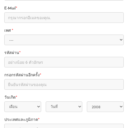
E-Mail
*
เพศ
*
รหัสผ่าน
*
กรอกรหัสผ่านอีกครั้ง
*
วันเกิด
*
ประเทศและภูมิภาค
*