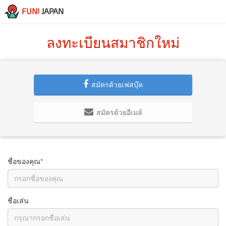
FUN!
JAPAN
ลงทะเบียนสมาชิกใหม่
สมัครด้วยเฟสบุ๊ค
สมัครด้วยอีเมล์
ชื่อของคุณ
*
ชื่อเส่น