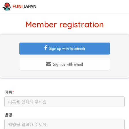
FUN!
JAPAN
Member registration
Sign up with facebook
Sign up with email
이름
*
별명