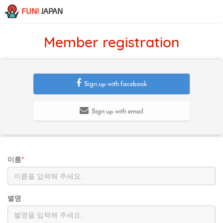
FUN!
JAPAN
Member registration
Sign up with facebook
Sign up with email
이름
*
별명