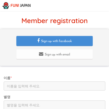
FUN!
JAPAN
Member registration
Sign up with facebook
Sign up with email
이름
*
별명