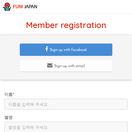
FUN!
JAPAN
Member registration
Sign up with facebook
Sign up with email
이름
*
별명