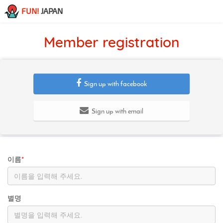
FUN!
JAPAN
Member registration
Sign up with facebook
Sign up with email
이름
*
별명