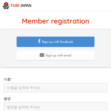
FUN!
JAPAN
Member registration
Sign up with facebook
Sign up with email
이름
*
별명