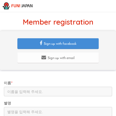
FUN!
JAPAN
Member registration
Sign up with facebook
Sign up with email
이름
*
별명