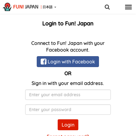
FUN!
JAPAN
日本語
Login to Fun! Japan
Connect to Fun! Japan with your
Facebook account.
Login with Facebook
OR
Sign in with your email address.
メ
ー
ル
Password
ア
ド
Login
レ
ス