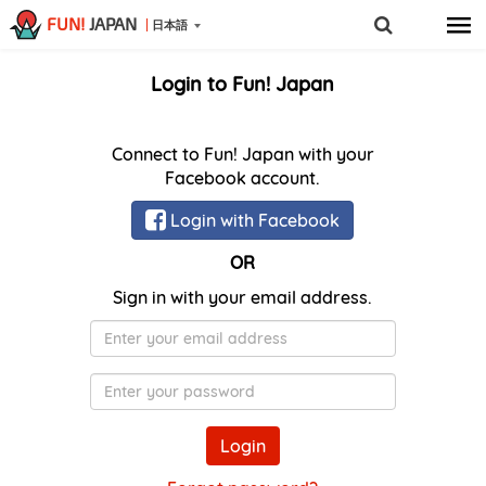
FUN!
JAPAN
日本語
Login to Fun! Japan
Connect to Fun! Japan with your
Facebook account.
Login with Facebook
OR
Sign in with your email address.
メ
ー
ル
Password
ア
ド
Login
レ
ス