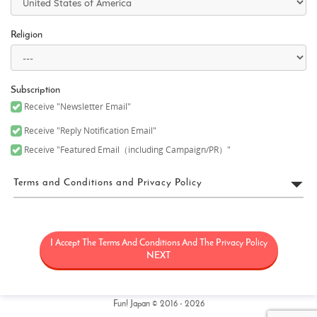
Religion
Subscription
Receive "Newsletter Email"
Receive "Reply Notification Email"
Receive "Featured Email（including Campaign/PR）"
Terms and Conditions and Privacy Policy
FUN! JAPAN利用規約
I Accept The Terms And Conditions And The Privacy Policy
「FUN! JAPAN」とは、日本に関する情報（観光・製品・サービス
など）を紹介することにより日本に対する関心を高めることを目
NEXT
的として、Fun! Japanウェブサイト（理由の如何を問わず後日改定
又は変更される可能性のあるウェブドメインfun-japan.jp/intlを含
みますがこれに限定されません）（以下「本サイト」）の運用を
含むサービス、本サイト上で提供されるサービス（情報提供及び
Fun! Japan © 2016 - 2026