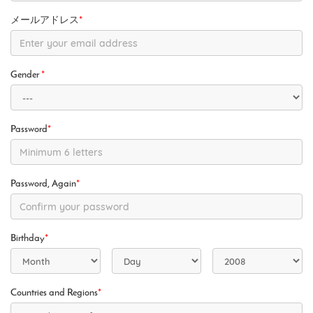
メールアドレス
*
Gender
*
Password
*
Password, Again
*
Birthday
*
Countries and Regions
*