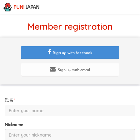
FUN!
JAPAN
Member registration
Sign up with facebook
Sign up with email
氏名
*
Nickname