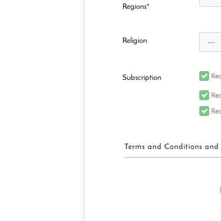
Regions
*
Religion
Rec
Subscription
Rec
Rec
Terms and Conditions and 
FUN! JAPAN
「FUN! JAPAN」とは
して、Fun! Japanウェブ
がこれに限定されません）（
メディアを含みますがこれらに