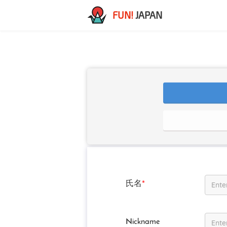
FUN!
JAPAN
氏名
*
Nickname