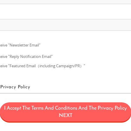
eive "Newsletter Email"
eive "Reply Notification Email"
eive "Featured Email（including Campaign/PR）"
Privacy Policy
利用規約
I Accept The Terms And Conditions And The Privacy Policy
、日本に関する情報（観光・製品・サービスなど）を紹介することにより日本に対
NEXT
サイト（理由の如何を問わず後日改定又は変更される可能性のあるウェブドメインfun-ja
以下「本サイト」）の運用を含むサービス、本サイト上で提供されるサービ
限定されません）、及びその他の関連サービスを提供するプロジェクト（以下「F