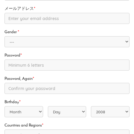
メールアドレス
*
Gender
*
Password
*
Password, Again
*
Birthday
*
Countries and Regions
*