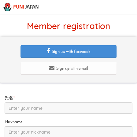
FUN!
JAPAN
Member registration
Sign up with facebook
Sign up with email
氏名
*
Nickname