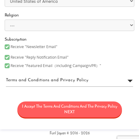
Religion
Subscription
Receive "Newsletter Email"
Receive "Reply Notification Email"
Receive "Featured Email（including Campaign/PR）"
Terms and Conditions and Privacy Policy
FUN! JAPAN利用規約
I Accept The Terms And Conditions And The Privacy Policy
「FUN! JAPAN」とは、日本に関する情報（観光・製品・サービス
など）を紹介することにより日本に対する関心を高めることを目
NEXT
的として、Fun! Japanウェブサイト（理由の如何を問わず後日改定
又は変更される可能性のあるウェブドメインfun-japan.jp/intlを含
みますがこれに限定されません）（以下「本サイト」）の運用を
含むサービス、本サイト上で提供されるサービス（情報提供及び
Fun! Japan © 2016 - 2026