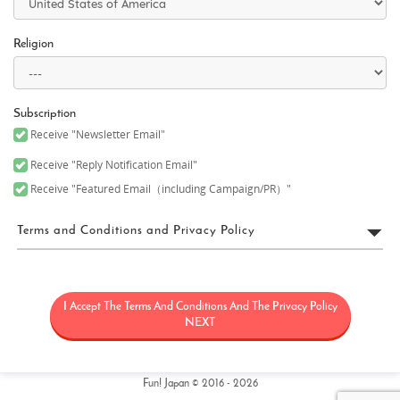
Religion
Subscription
Receive "Newsletter Email"
Receive "Reply Notification Email"
Receive "Featured Email（including Campaign/PR）"
Terms and Conditions and Privacy Policy
FUN! JAPAN利用規約
I Accept The Terms And Conditions And The Privacy Policy
「FUN! JAPAN」とは、日本に関する情報（観光・製品・サービス
など）を紹介することにより日本に対する関心を高めることを目
NEXT
的として、Fun! Japanウェブサイト（理由の如何を問わず後日改定
又は変更される可能性のあるウェブドメインfun-japan.jp/intlを含
みますがこれに限定されません）（以下「本サイト」）の運用を
含むサービス、本サイト上で提供されるサービス（情報提供及び
Fun! Japan © 2016 - 2026