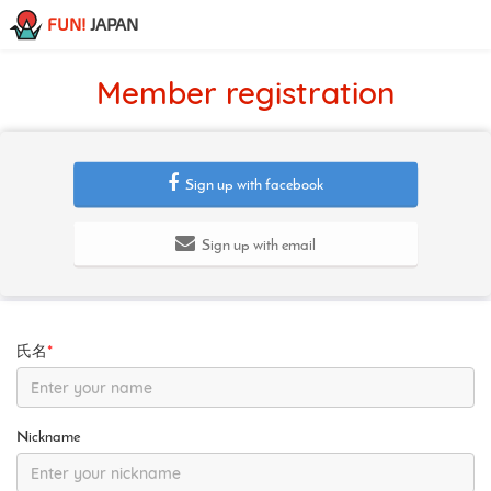
FUN!
JAPAN
Member registration
Sign up with facebook
Sign up with email
氏名
*
Nickname