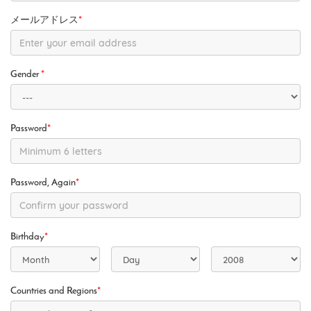
メールアドレス
*
Gender
*
Password
*
Password, Again
*
Birthday
*
Countries and Regions
*