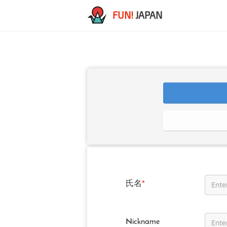
FUN!
JAPAN
氏名
*
Nickname