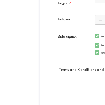
Regions
*
Religion
Rec
Subscription
Rec
Rec
Terms and Conditions and 
FUN! JAPAN
「FUN! JAPAN」とは
して、Fun! Japanウェブ
がこれに限定されません）（
メディアを含みますがこれらに