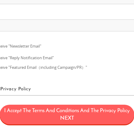
eive "Newsletter Email"
eive "Reply Notification Email"
eive "Featured Email（including Campaign/PR）"
Privacy Policy
利用規約
I Accept The Terms And Conditions And The Privacy Policy
、日本に関する情報（観光・製品・サービスなど）を紹介することにより日本に対
NEXT
サイト（理由の如何を問わず後日改定又は変更される可能性のあるウェブドメインfun-ja
以下「本サイト」）の運用を含むサービス、本サイト上で提供されるサービ
限定されません）、及びその他の関連サービスを提供するプロジェクト（以下「F