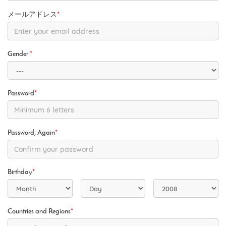
メールアドレス
*
Gender
*
Password
*
Password, Again
*
Birthday
*
Countries and Regions
*