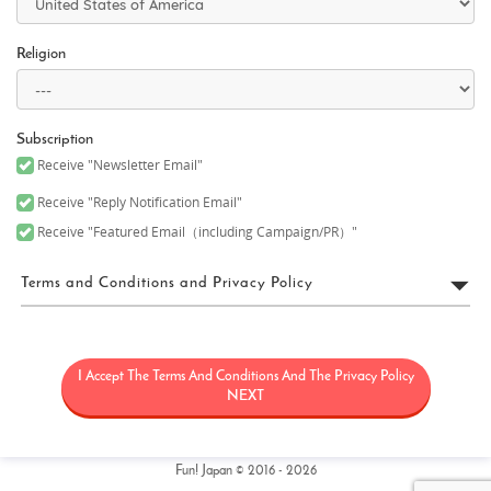
Religion
Subscription
Receive "Newsletter Email"
Receive "Reply Notification Email"
Receive "Featured Email（including Campaign/PR）"
Terms and Conditions and Privacy Policy
FUN! JAPAN利用規約
I Accept The Terms And Conditions And The Privacy Policy
「FUN! JAPAN」とは、日本に関する情報（観光・製品・サービス
など）を紹介することにより日本に対する関心を高めることを目
NEXT
的として、Fun! Japanウェブサイト（理由の如何を問わず後日改定
又は変更される可能性のあるウェブドメインfun-japan.jp/intlを含
みますがこれに限定されません）（以下「本サイト」）の運用を
含むサービス、本サイト上で提供されるサービス（情報提供及び
Fun! Japan © 2016 - 2026