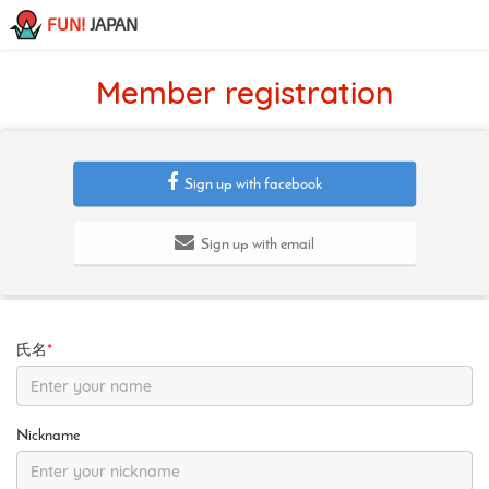
FUN!
JAPAN
Member registration
Sign up with facebook
Sign up with email
氏名
*
Nickname