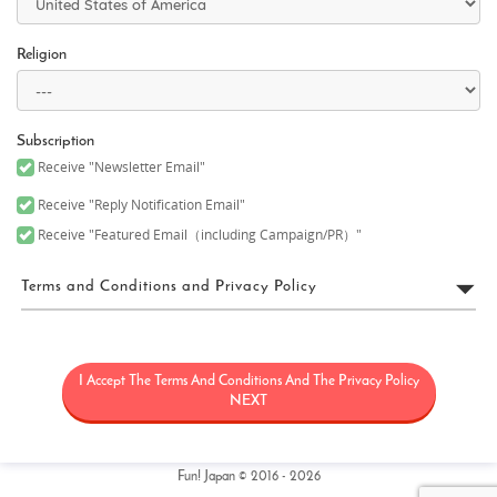
Religion
Subscription
Receive "Newsletter Email"
Receive "Reply Notification Email"
Receive "Featured Email（including Campaign/PR）"
Terms and Conditions and Privacy Policy
FUN! JAPAN利用規約
I Accept The Terms And Conditions And The Privacy Policy
「FUN! JAPAN」とは、日本に関する情報（観光・製品・サービス
など）を紹介することにより日本に対する関心を高めることを目
NEXT
的として、Fun! Japanウェブサイト（理由の如何を問わず後日改定
又は変更される可能性のあるウェブドメインfun-japan.jp/intlを含
みますがこれに限定されません）（以下「本サイト」）の運用を
含むサービス、本サイト上で提供されるサービス（情報提供及び
Fun! Japan © 2016 - 2026