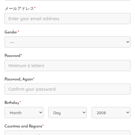
メールアドレス
*
Gender
*
Password
*
Password, Again
*
Birthday
*
Countries and Regions
*