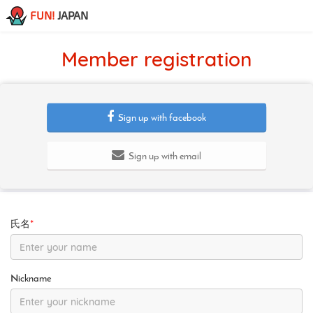
FUN!
JAPAN
Member registration
Sign up with facebook
Sign up with email
氏名
*
Nickname