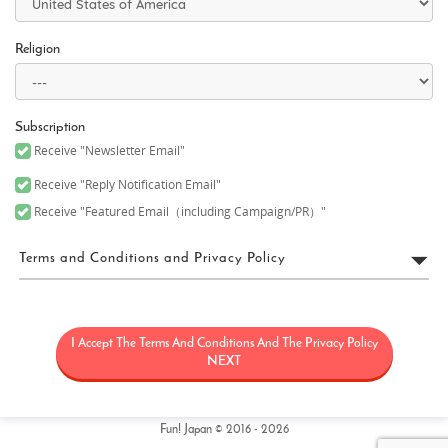
Religion
Subscription
Receive "Newsletter Email"
Receive "Reply Notification Email"
Receive "Featured Email（including Campaign/PR）"
Terms and Conditions and Privacy Policy
FUN! JAPAN利用規約
I Accept The Terms And Conditions And The Privacy Policy
「FUN! JAPAN」とは、日本に関する情報（観光・製品・サービス
など）を紹介することにより日本に対する関心を高めることを目
NEXT
的として、Fun! Japanウェブサイト（理由の如何を問わず後日改定
又は変更される可能性のあるウェブドメインfun-japan.jp/intlを含
みますがこれに限定されません）（以下「本サイト」）の運用を
含むサービス、本サイト上で提供されるサービス（情報提供及び
Fun! Japan © 2016 - 2026