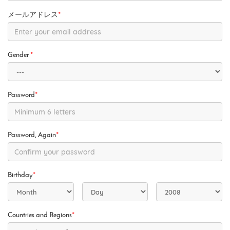
メールアドレス
*
Gender
*
Password
*
Password, Again
*
Birthday
*
Countries and Regions
*