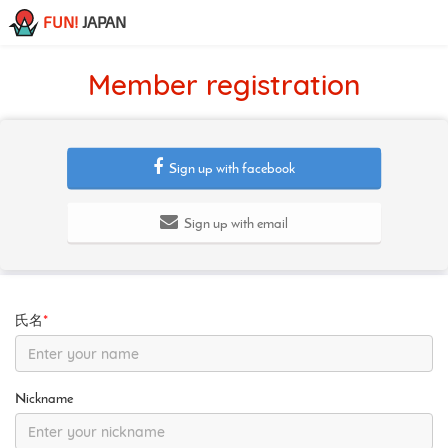
FUN!
JAPAN
Member registration
Sign up with facebook
Sign up with email
氏名
*
Nickname