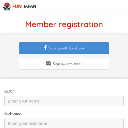
FUN!
JAPAN
Member registration
Sign up with facebook
Sign up with email
氏名
*
Nickname