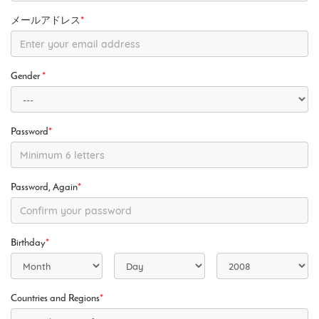
メールアドレス
*
Gender
*
Password
*
Password, Again
*
Birthday
*
Countries and Regions
*