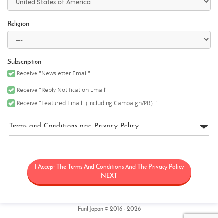
Religion
Subscription
Receive "Newsletter Email"
Receive "Reply Notification Email"
Receive "Featured Email（including Campaign/PR）"
Terms and Conditions and Privacy Policy
FUN! JAPAN利用規約
I Accept The Terms And Conditions And The Privacy Policy
「FUN! JAPAN」とは、日本に関する情報（観光・製品・サービス
など）を紹介することにより日本に対する関心を高めることを目
NEXT
的として、Fun! Japanウェブサイト（理由の如何を問わず後日改定
又は変更される可能性のあるウェブドメインfun-japan.jp/intlを含
みますがこれに限定されません）（以下「本サイト」）の運用を
含むサービス、本サイト上で提供されるサービス（情報提供及び
Fun! Japan © 2016 - 2026