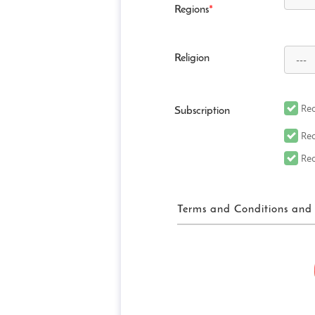
Regions
*
Religion
Rec
Subscription
Rec
Rec
Terms and Conditions and 
FUN! JAPAN
「FUN! JAPAN」とは
して、Fun! Japanウェブ
がこれに限定されません）（
メディアを含みますがこれらに