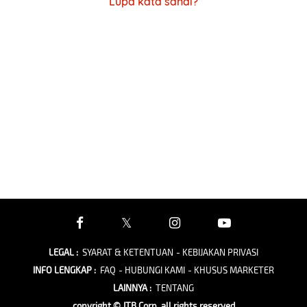
Lupa kata sandi?
LEGAL
:
SYARAT & KETENTUAN
- KEBIJAKAN PRIVASI
INFO LENGKAP
:
FAQ
- HUBUNGI KAMI
- KHUSUS MARKETER
LAINNYA
:
TENTANG
copyright © JTB Corp. all rights reserved