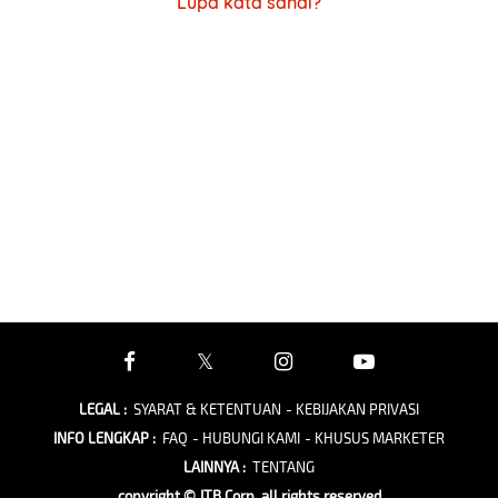
Lupa kata sandi?
LEGAL
:
SYARAT & KETENTUAN
- KEBIJAKAN PRIVASI
INFO LENGKAP
:
FAQ
- HUBUNGI KAMI
- KHUSUS MARKETER
LAINNYA
:
TENTANG
copyright © JTB Corp. all rights reserved